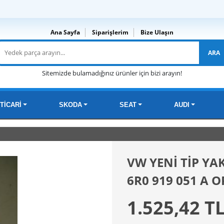
Ana Sayfa
Siparişlerim
Bize Ulaşın
ARA
Sitemizde bulamadığınız ürünler için bizi arayın!
TİCARİ
SKODA
SEAT
AUDI
VW YENİ TİP Y
6R0 919 051 A 
1.525,42 T