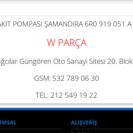
YAKIT POMPASI ŞAMANDIRA 6R0 919 051 A
W PARÇA
ğcılar Güngören Oto Sanayi Sitesi 20. Blok 
GSM:
532 789 06 30
TEL: 212 549 19 22
UMSAL
ALIŞVERİŞ