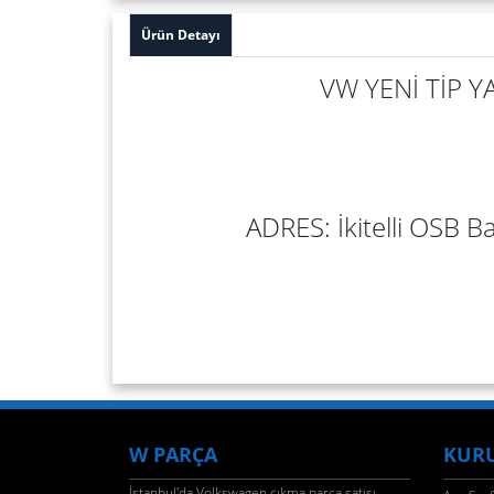
Ürün Detayı
VW YENİ TİP 
ADRES: İkitelli OSB Ba
W PARÇA
KUR
İstanbul'da Volkswagen çıkma parça satışı