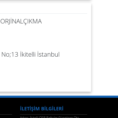
 ORJİNALÇIKMA
No;13 İkitelli İstanbul
İLETİŞİM BİLGİLERİ
Adres: İkitelli OSB Bağcılar Güngören Oto