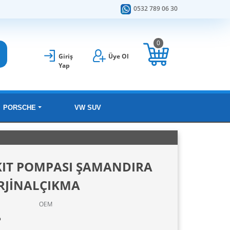
0532 789 06 30
0
Giriş
Üye Ol
Yap
PORSCHE
VW SUV
AKIT POMPASI ŞAMANDIRA
ORJİNALÇIKMA
OEM
L