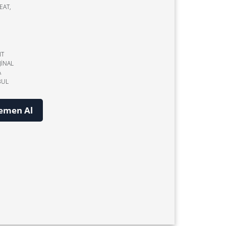
EAT,
IT
JİNAL
A
BUL
emen Al