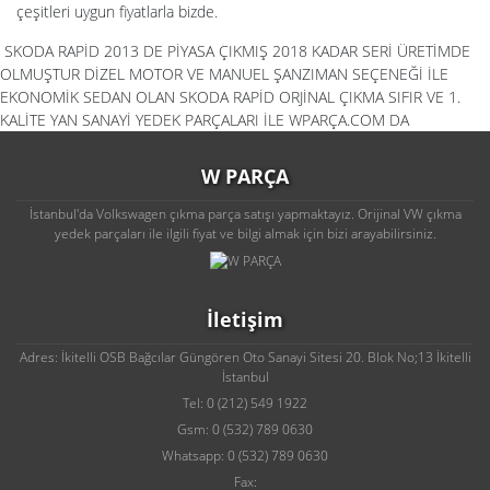
çeşitleri uygun fiyatlarla bizde.
SKODA RAPİD 2013 DE PİYASA ÇIKMIŞ 2018 KADAR SERİ ÜRETİMDE
OLMUŞTUR DİZEL MOTOR VE MANUEL ŞANZIMAN SEÇENEĞİ İLE
EKONOMİK SEDAN OLAN SKODA RAPİD ORJİNAL ÇIKMA SIFIR VE 1.
KALİTE YAN SANAYİ YEDEK PARÇALARI İLE WPARÇA.COM DA
W PARÇA
İstanbul'da Volkswagen çıkma parça satışı yapmaktayız. Orijinal VW çıkma
yedek parçaları ile ilgili fiyat ve bilgi almak için bizi arayabilirsiniz.
İletişim
Adres: İkitelli OSB Bağcılar Güngören Oto Sanayi Sitesi 20. Blok No;13 İkitelli
İstanbul
Tel: 0 (212) 549 1922
Gsm: 0 (532) 789 0630
Whatsapp: 0 (532) 789 0630
Fax: