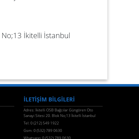
No;13 İkitelli İstanbul
İLETİŞİM BİLGİLERİ
Adres: İkitelli OSB Bağcılar Güngören Oto
Sanayi Sitesi 20. Blok No;13 İkitelli İstanbul
Tel: 0 (212) 549 1922
Gsm: 0 (532) 789 0630
Whatsapp: 0 (532) 789 0630