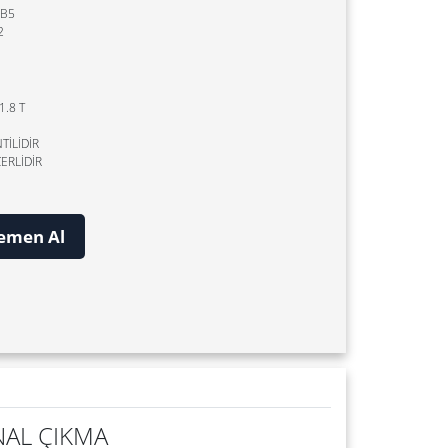
 B5
2
.8 T
İLİDİR
CERLİDİR
emen Al
NAL ÇIKMA