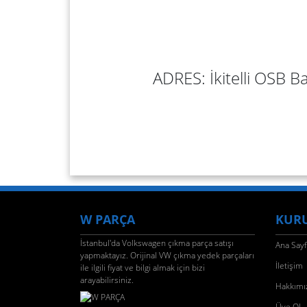
ADRES: İkitelli OSB Ba
W PARÇA
KUR
İstanbul'da Volkswagen çıkma parça satışı
Ana Say
yapmaktayız. Orijinal VW çıkma yedek parçaları
İletişim
ile ilgili fiyat ve bilgi almak için bizi
arayabilirsiniz.
Hakkımı
Üye Ol