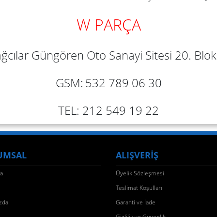
W PARÇA
ğcılar Güngören Oto Sanayi Sitesi 20. Blok 
GSM:
532 789 06 30
TEL: 212 549 19 22
UMSAL
ALIŞVERİŞ
fa
Üyelik Sözleşmesi
Teslimat Koşulları
zda
Garanti ve İade
Gizlilik ve Güvenlik