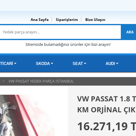
Ana Sayfa
Siparişlerim
Bize Ulaşın
ARA
Sitemizde bulamadığınız ürünler için bizi arayın!
TİCARİ
SKODA
SEAT
AUDI
VW PASSAT YEDEK PARÇA İSTANBUL
VW PASSAT 1.8
KM ORJİNAL ÇI
16.271,19 