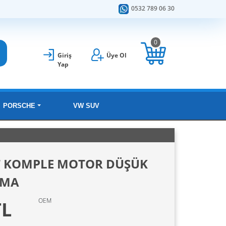
0532 789 06 30
0
Giriş
Üye Ol
Yap
PORSCHE
VW SUV
 T KOMPLE MOTOR DÜŞÜK
KMA
OEM
TL