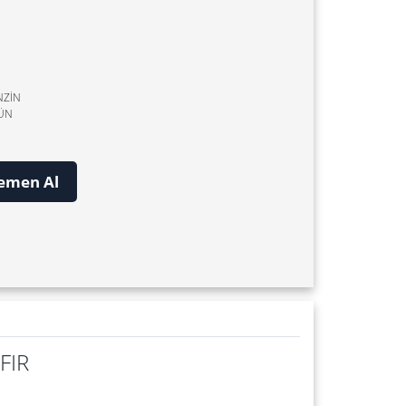
NZİN
GÜN
emen Al
FIR