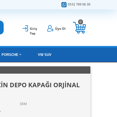
0532 789 06 30
0
Giriş
Üye Ol
Yap
PORSCHE
VW SUV
ZİN DEPO KAPAĞI ORJİNAL
OEM
L