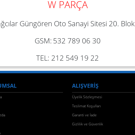
W PARÇA
ğcılar Güngören Oto Sanayi Sitesi 20. Blok 
GSM:
532 789 06 30
TEL: 212 549 19 22
UMSAL
ALIŞVERİŞ
fa
Üyelik Sözleşmesi
Teslimat Koşulları
zda
Garanti ve İade
Gizlilik ve Güvenlik
p