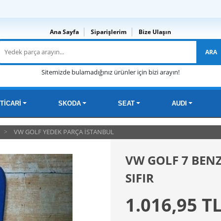
Ana Sayfa
Siparişlerim
Bize Ulaşın
ARA
Sitemizde bulamadığınız ürünler için bizi arayın!
TİCARİ
SKODA
SEAT
AUDI
VW GOLF YEDEK PARÇA İSTANBUL
VW GOLF 7 BEN
SIFIR
1.016,95 T