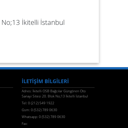
No;13 İkitelli İstanbul
İLETİŞİM BİLGİLERİ
Adres: İkitelli OSB Bağcılar Güngören Oto
Sanayi Sitesi 20. Blok No;13 İkitelli İstanbul
Tel: 0 (212) 549 1922
Gsm: 0 (532) 789 0630
Whatsapp: 0 (532) 789 0630
Fax: