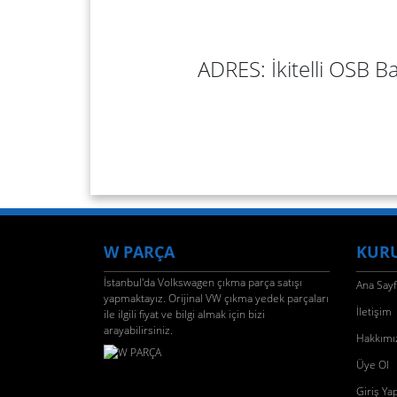
ADRES: İkitelli OSB Ba
W PARÇA
KUR
İstanbul'da Volkswagen çıkma parça satışı
Ana Say
yapmaktayız. Orijinal VW çıkma yedek parçaları
İletişim
ile ilgili fiyat ve bilgi almak için bizi
arayabilirsiniz.
Hakkımı
Üye Ol
Giriş Ya