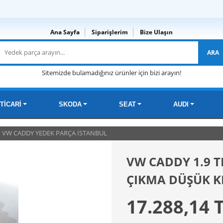
Ana Sayfa
Siparişlerim
Bize Ulaşın
ARA
Sitemizde bulamadığınız ürünler için bizi arayın!
TİCARİ
SKODA
SEAT
AUDI
VW CADDY YEDEK PARÇA İSTANBUL
VW CADDY 1.9 T
ÇIKMA DÜŞÜK 
17.288,14 