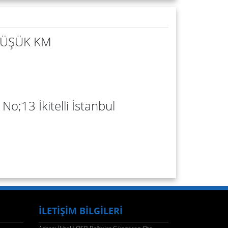
 DÜŞÜK KM
No;13 İkitelli İstanbul
İLETİŞİM BİLGİLERİ