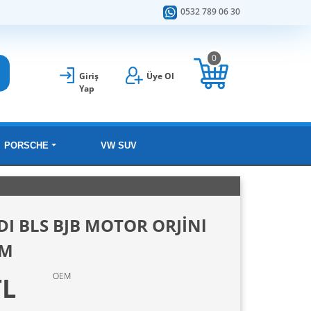
0532 789 06 30
0
Giriş
Üye Ol
Yap
PORSCHE
VW SUV
DI BLS BJB MOTOR ORJİNl
KM
OEM
TL