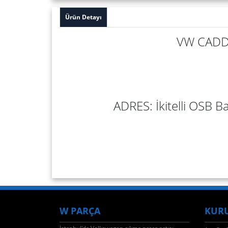
Ürün Detayı
VW CADDY
ADRES: İkitelli OSB Ba
W PARÇA
KUR