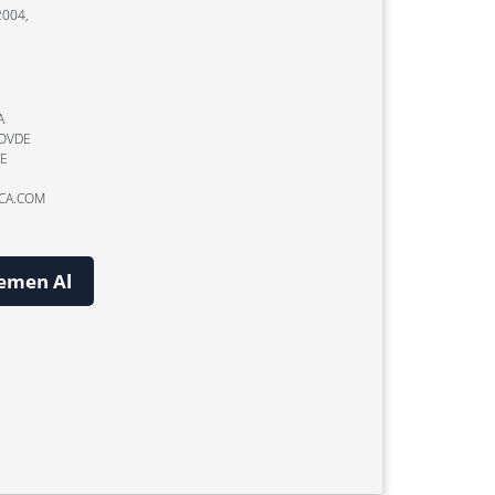
004,
A
GOVDE
SE
RCA.COM
emen Al