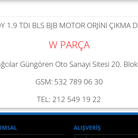
 1.9 TDI BLS BJB MOTOR ORJİNl ÇIKMA
W PARÇA
ğcılar Güngören Oto Sanayi Sitesi 20. Blok 
GSM:
532 789 06 30
TEL: 212 549 19 22
UMSAL
ALIŞVERİŞ