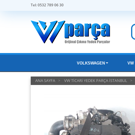
Tel: 0532 789 06 30
VOLKSWAGEN
VW 
ANA SAYFA
VW TİCARİ YEDEK PARÇA İSTANBUL