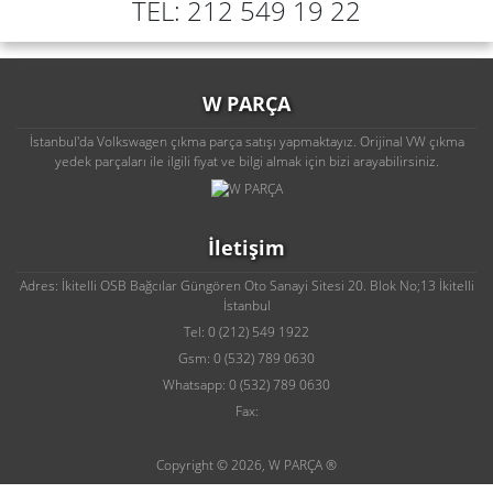
TEL: 212 549 19 22
W PARÇA
İstanbul'da Volkswagen çıkma parça satışı yapmaktayız. Orijinal VW çıkma
yedek parçaları ile ilgili fiyat ve bilgi almak için bizi arayabilirsiniz.
İletişim
Adres: İkitelli OSB Bağcılar Güngören Oto Sanayi Sitesi 20. Blok No;13 İkitelli
İstanbul
Tel: 0 (212) 549 1922
Gsm: 0 (532) 789 0630
Whatsapp: 0 (532) 789 0630
Fax:
Copyright © 2026, W PARÇA ®