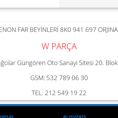
ON FAR BEYİNLERİ 8K0 941 697 ORJİNAL
W PARÇA
ğcılar Güngören Oto Sanayi Sitesi 20. Blok 
GSM:
532 789 06 30
TEL: 212 549 19 22
UMSAL
ALIŞVERİŞ