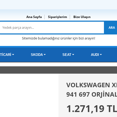
Ana Sayfa
Siparişlerim
Bize Ulaşın
ARA
Sitemizde bulamadığınız ürünler için bizi arayın!
TİCARİ
SKODA
SEAT
AUDI
VOLKSWAGEN XE
941 697 ORJİNAL
1.271,19 T