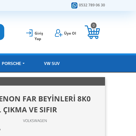
0532 789 06 30
0
Giriş
Üye Ol
Yap
PORSCHE
VW SUV
NON FAR BEYİNLERİ 8K0
 ÇIKMA VE SIFIR
VOLKSWAGEN
L