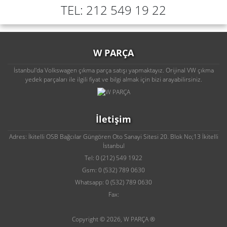
TEL: 212 549 19 22
W PARÇA
İstanbul'da Volkswagen çıkma parça satışı yapmaktayız. Orijinal VW çıkma
yedek parçaları ile ilgili fiyat ve bilgi almak için bizi arayabilirsiniz.
İletişim
Adres: İkitelli OSB Bağcılar Güngören Oto Sanayi Sitesi 20. Blok No;13 İkitelli
İstanbul
Tel: 0 (212) 549 1922
Gsm: 0 (532) 789 0630
Whatsapp: 0 (532) 789 0630
Fax:
Copyright © 2026, W PARÇA ®