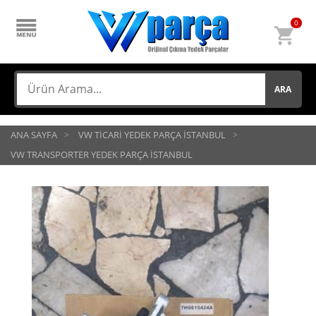
0
ARA
ANA SAYFA
VW TİCARİ YEDEK PARÇA İSTANBUL
VW TRANSPORTER YEDEK PARÇA İSTANBUL