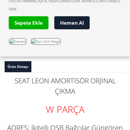
UYGUN FİRMAMIZ ADI ALTINDA GARANTİLİDİR. WPARCA.COM İSTANBUL
OEM
Sepete Ekle
Hemen Al
Ürün Detayı
SEAT LEON AMORTİSÖR ORJİNAL
ÇIKMA
W PARÇA
ADRES: İkitelli OSB Bağcılar Güngören