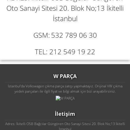
Oto Sanayi Sitesi 20. Blok No;13 İkitelli
İstanbul
GSM:
532 789 06 30
TEL: 212 549 19 22
W PARÇA
İstanbul'da Volkswagen çıkma parça satışı yapmaktayız. Orijinal VW çıkma
yedek parçaları ile ilgili fiyat ve bilgi almak için bizi arayabilirsiniz.
İletişim
Adres: İkitelli OSB Bağcılar Güngören Oto Sanayi Sitesi 20. Blok No;13 İkitelli
İstanbul