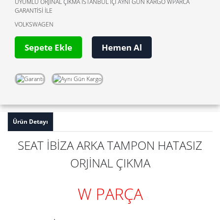
UYUMLU ORJİNAL ÇIKMA İSTANBUL İÇİ AYNİ GÜN KARGO WPARCA
GARANTİSİ İLE
VOLKSWAGEN
Sepete Ekle
Hemen Al
Ürün Detayı
SEAT İBİZA ARKA TAMPON HATASIZ
ORJİNAL ÇIKMA
W PARÇA