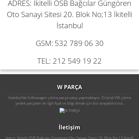
ADRES: İkitelli OSB Bağcılar Güngören
Oto Sanayi Sitesi 20. Blok No;13 İkitelli
İstanbul
GSM:
532 789 06 30
TEL: 212 549 19 22
W PARÇA
İstanbul'da Volkswagen çıkma parça satışı yapmaktayız. Orijinal VW çıkma
yedek parçaları ile ilgili fiyat ve bilgi almak için bizi arayabilirsiniz.
İletişim
Adres: İkitelli OSB Bağcılar Güngören Oto Sanayi Sitesi 20. Blok No;13 İkitelli