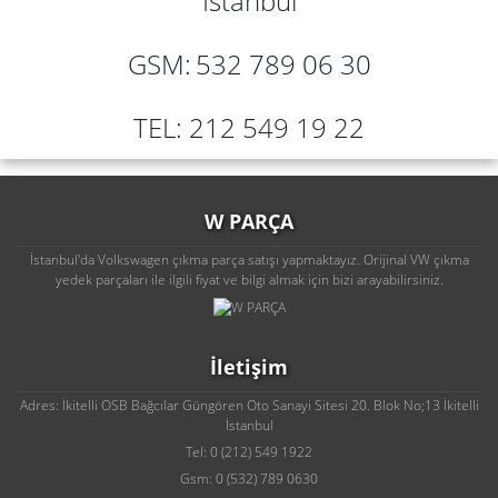
İstanbul
GSM:
532 789 06 30
TEL: 212 549 19 22
W PARÇA
İstanbul'da Volkswagen çıkma parça satışı yapmaktayız. Orijinal VW çıkma
yedek parçaları ile ilgili fiyat ve bilgi almak için bizi arayabilirsiniz.
İletişim
Adres: İkitelli OSB Bağcılar Güngören Oto Sanayi Sitesi 20. Blok No;13 İkitelli
İstanbul
Tel: 0 (212) 549 1922
Gsm: 0 (532) 789 0630