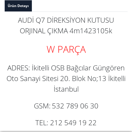
Ürün Detayı
AUDİ Q7 DİREKSİYON KUTUSU
ORJINAL ÇIKMA 4m1423105k
W PARÇA
ADRES: İkitelli OSB Bağcılar Güngören
Oto Sanayi Sitesi 20. Blok No;13 İkitelli
İstanbul
GSM:
532 789 06 30
TEL: 212 549 19 22