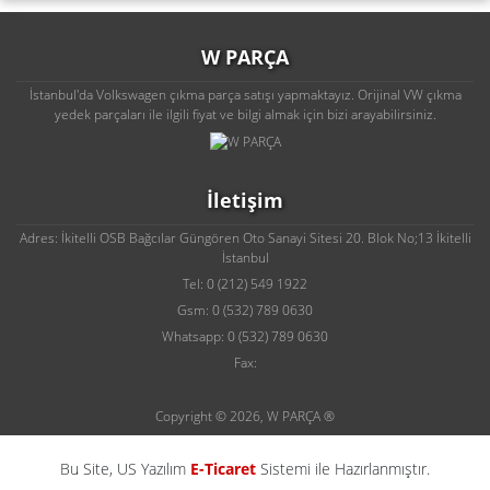
W PARÇA
İstanbul'da Volkswagen çıkma parça satışı yapmaktayız. Orijinal VW çıkma
yedek parçaları ile ilgili fiyat ve bilgi almak için bizi arayabilirsiniz.
İletişim
Adres: İkitelli OSB Bağcılar Güngören Oto Sanayi Sitesi 20. Blok No;13 İkitelli
İstanbul
Tel: 0 (212) 549 1922
Gsm: 0 (532) 789 0630
Whatsapp: 0 (532) 789 0630
Fax:
Copyright © 2026, W PARÇA ®
Bu Site, US Yazılım
E-Ticaret
Sistemi ile Hazırlanmıştır.