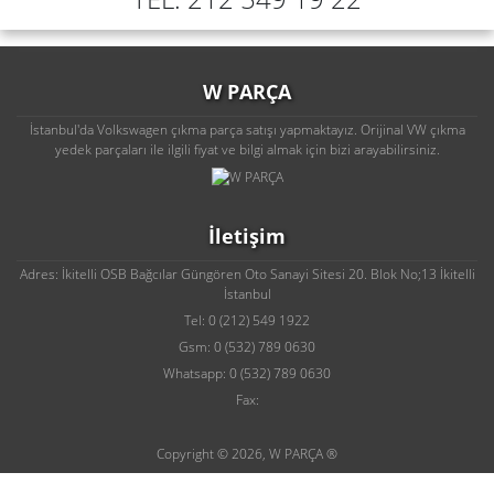
W PARÇA
İstanbul'da Volkswagen çıkma parça satışı yapmaktayız. Orijinal VW çıkma
yedek parçaları ile ilgili fiyat ve bilgi almak için bizi arayabilirsiniz.
İletişim
Adres: İkitelli OSB Bağcılar Güngören Oto Sanayi Sitesi 20. Blok No;13 İkitelli
İstanbul
Tel: 0 (212) 549 1922
Gsm: 0 (532) 789 0630
Whatsapp: 0 (532) 789 0630
Fax:
Copyright © 2026, W PARÇA ®