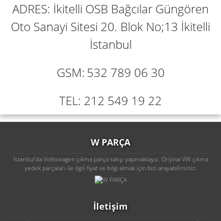
ADRES: İkitelli OSB Bağcılar Güngören
Oto Sanayi Sitesi 20. Blok No;13 İkitelli
İstanbul
GSM:
532 789 06 30
TEL: 212 549 19 22
W PARÇA
İstanbul'da Volkswagen çıkma parça satışı yapmaktayız. Orijinal VW çıkma
yedek parçaları ile ilgili fiyat ve bilgi almak için bizi arayabilirsiniz.
İletişim